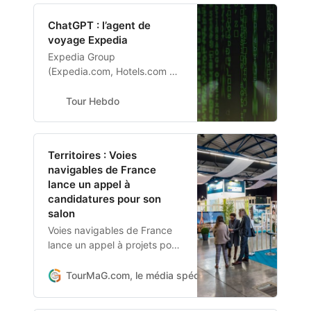
un modèle de tourisme
ChatGPT : l’agent de
durable.
voyage Expedia
Expedia Group
(Expedia.com, Hotels.com et
Abritel) dévoile un nouveau
plugin développé en
Tour Hebdo
collaboration avec OpenAI
pour simplifier la planification
des voyages pour les
Territoires : Voies
utilisateurs de ChatGPT
navigables de France
lance un appel à
candidatures pour son
salon
Voies navigables de France
lance un appel à projets pour
sélectionner le territoire qui
accueillera en 2024 son salon
TourMaG.com, le média spécialiste du tourisme fran
professionnel Sloww!. Voies
navigables de France (VNF)