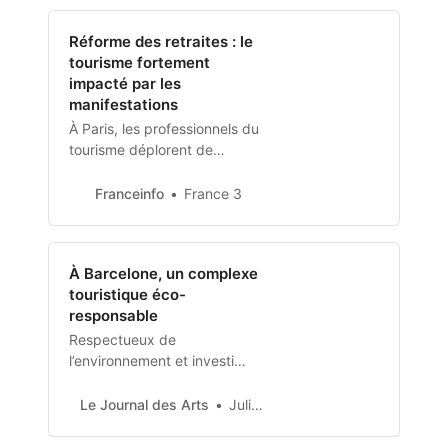
d’événement autour du Bien-
Manger. Où : HEAT, quartier
Réforme des retraites : le
Confluence, à…
tourisme fortement
impacté par les
manifestations
À Paris, les professionnels du
tourisme déplorent de
lourdes pertes, liées à la
mobilisation contre la réforme
Franceinfo
France 3
des retraites. Tous
commencent à s’inquiéter de
cette situation.
À Barcelone, un complexe
touristique éco-
responsable
Respectueux de
l’environnement et investi
auprès de sa communauté
locale, le Sant Pau Recinte
Le Journal des Arts
Julie Goy, correspondante à Barcelone
Modernista est reconnu à
l’échelle européenne comme