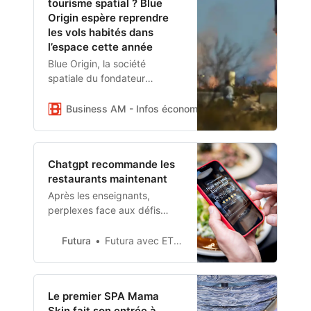
tourisme spatial ? Blue
Origin espère reprendre
les vols habités dans
l’espace cette année
Blue Origin, la société
spatiale du fondateur
d’Amazon Jeff Bezos, a
annoncé vendredi qu’elle
Business AM - Infos économiques et financières
An
prévoyait de reprendre
prochainement les vols
habités dans
Chatgpt recommande les
restaurants maintenant
Après les enseignants,
perplexes face aux défis
lancés par Chatgpt, c’est le
monde des restaurateurs qui
Futura
Futura avec ETX Daily Up
rejoint la marmite
bouillonnante de l’intelligence
artificielle laquelle investit le
Le premier SPA Mama
champ…
Skin fait son entrée à