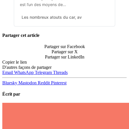
est l’un des moyens de
transport les plus sûrs, plus
économiques, plus
Les nombreux atouts du car, avec la FNTV
FNTV | Féd
écologiques et plus
accueillants.
Partager cet article
Partager sur Facebook
Partager sur X
Partager sur LinkedIn
Copier le lien
D'autres façons de partager
Email
WhatsApp
Telegram
Threads
Bluesky
Mastodon
Reddit
Pinterest
Écrit par