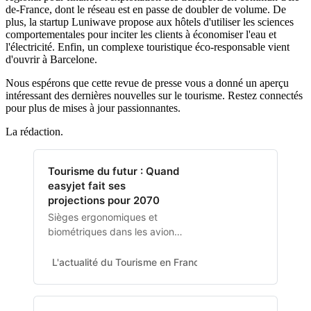
de-France, dont le réseau est en passe de doubler de volume. De
plus, la startup Luniwave propose aux hôtels d'utiliser les sciences
comportementales pour inciter les clients à économiser l'eau et
l'électricité. Enfin, un complexe touristique éco-responsable vient
d'ouvrir à Barcelone.
Nous espérons que cette revue de presse vous a donné un aperçu
intéressant des dernières nouvelles sur le tourisme. Restez connectés
pour plus de mises à jour passionnantes.
La rédaction.
Tourisme du futur : Quand
easyjet fait ses
projections pour 2070
Sièges ergonomiques et
biométriques dans les avions
; Aliments imprimés en 3D
dans les hôtels ; passeport
L'actualité du Tourisme en France et à l'international
R
cardiaque; la généralisation
des taxis aériens, et des
assistants personnels sous