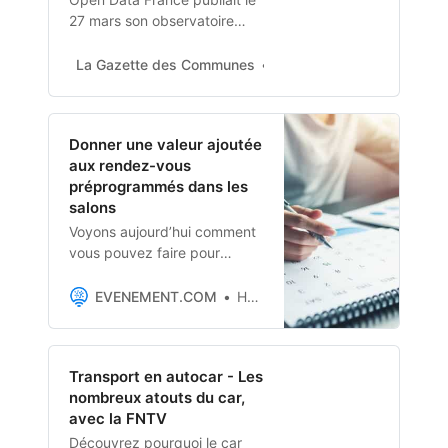
27 mars son observatoire
annuel sur l’ouverture des
données par les collectivités.
La Gazette des Communes
Baptiste Cessieux
Qui pratique déjà cette
production d’information à
destination du public…
Donner une valeur ajoutée
aux rendez-vous
préprogrammés dans les
salons
Voyons aujourd’hui comment
vous pouvez faire pour
donner de la valeur ajoutée à
vos rendez-vous
EVENEMENT.COM
Hanitra
préprogrammés lors des
salons.
Transport en autocar - Les
nombreux atouts du car,
avec la FNTV
Découvrez pourquoi le car