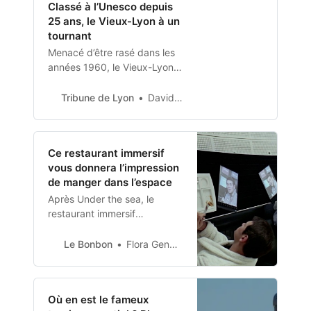
Classé à l’Unesco depuis
forme d’hologramme à
25 ans, le Vieux-Lyon à un
l’arrivée à destination. Ce
tournant
sont quelques-unes des
tendances soulignées dans le
Menacé d’être rasé dans les
rapport « E…
années 1960, le Vieux-Lyon
est sauvé in extremis par une
poignée de Lyonnaises et de
Tribune de Lyon
David Gossart
Lyonnais engagés. Premier
secteur sauvegardé de
France en 1964, le quartier
Ce restaurant immersif
restauré fêtera ses 25 ans de
vous donnera l’impression
classement Unesco fin 2023.
de manger dans l’espace
Préservation de son
patrimoine bâti, du bien-vivre
Après Under the sea, le
tr…
restaurant immersif
Ephemera vous amène dans
l’espace à partir de fin avril
Le Bonbon
Flora Gendrault
2023 !
Où en est le fameux