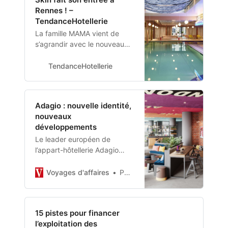
Rennes ! –
TendanceHotellerie
La famille MAMA vient de
s’agrandir avec le nouveau
Mama Shelter Rennes, à
l’âme celtique/. Et qui dit
TendanceHotellerie
nouveau MAMA, dit nouvelles
surprises ! Cette fois-ci,
MAMA met à l’honneur le bien
Adagio : nouvelle identité,
être sur plus…
nouveaux
développements
Le leader européen de
l’appart-hôtellerie Adagio
ajoute au dévoilement d’une
nouvelle identité visuelle et
Voyages d'affaires
Par Arnaud Deltenre -
d’une nouvelle segmentation
un nombre record
d’ouvertures en 2023.
15 pistes pour financer
l’exploitation des