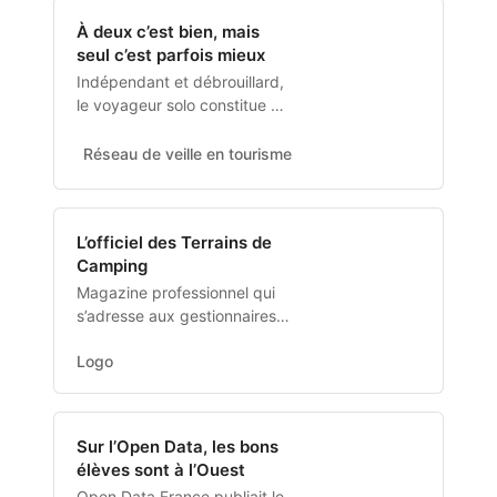
lance un appel à
À deux c’est bien, mais
bcandidatures aux territoires
seul c’est parfois mieux
pour accueillir son prochain
salon professionnel dédié au
Indépendant et débrouillard,
tourisme fluvial et…
le voyageur solo constitue un
segment de clientèle
intéressant pour tout
Réseau de veille en tourisme
ElisabethSirois
prestataire touristique.
L’officiel des Terrains de
Camping
Magazine professionnel qui
s’adresse aux gestionnaires
et futurs propriétaires des
Logo
terrains de camping
Sur l’Open Data, les bons
élèves sont à l’Ouest
Open Data France publiait le