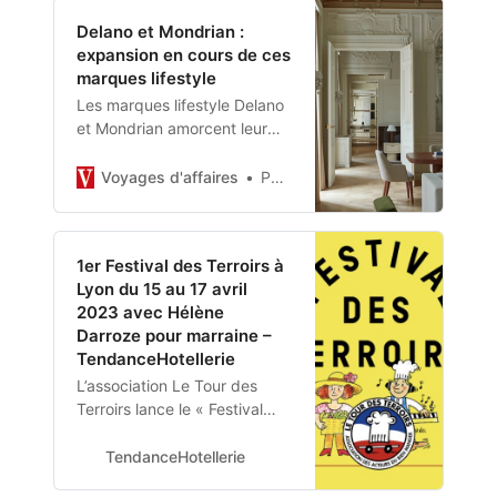
Delano et Mondrian :
expansion en cours de ces
marques lifestyle
Les marques lifestyle Delano
et Mondrian amorcent leur
expansion. Aujourd’hui à
Paris et demain à Séoul pour
Voyages d'affaires
Par Arnaud Deltenre -
Maison Delano, bientôt à Abu
Dhabi et Riyad pour
Mondrian.
1er Festival des Terroirs à
Lyon du 15 au 17 avril
2023 avec Hélène
Darroze pour marraine –
TendanceHotellerie
L’association Le Tour des
Terroirs lance le « Festival
des Terroirs ». Samedi 15,
dimanche 16 et lundi 17 avril
TendanceHotellerie
2023 : trois jours