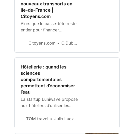
nouveaux transports en
Ile-de-France |
Citoyens.com
Alors que le casse-tête reste
entier pour financer
l’exploitation des transports
en commun d’Ile-de-France,
Citoyens.com
C.Dubois
dont le réseau est en passe
de doubler de volume,
l’Institut Paris Région publie
Hôtellerie : quand les
l’analyse des pistes
sciences
identifiées par la Commission
comportementales
mixte du conseil régional. Ses
permettent d’économiser
conclusions ? Pas de
l’eau
solution…
La startup Luniwave propose
aux hôteliers d’utiliser les
sciences comportementales
pour inciter les clients à
TOM.travel
Julia Luczak-Rougeaux
économiser l’eau et
l’électricité.