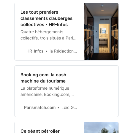
dépenses avec une
augmentation de 11 % des
Les tout premiers
réservations dans des…
classements d’auberges
collectives - HR-Infos
Quatre hébergements
collectifs, trois situés à Paris
et un à Narbonne, viennent
d’obtenir le titre d’« Auberge
HR-Infos
la Rédaction HR-infos
collective classée ». Prévu
dans le plan Destination
France lancé en novembre
Booking.com, la cash
2021, ce classement géré par
machine du tourisme
Atout France repose sur 43
critères obligatoires et 49
La plateforme numérique
optionnels. Il vise à éleve…
américaine, Booking.com,
s’est construit un quasi-
monopole mondial sur le
Parismatch.com
Loïc Grasset 18/03/2023 à 07:30
secteur des réservations
d’hébergements.
Ce géant pétrolier