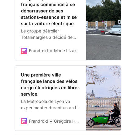
français commence à se
débarrasser de ses
stations-essence et mise
sur la voiture électrique
Le groupe pétrolier
TotalEnergies a décidé de
revendre 1 600 de ses
stations-service en Europe
Frandroid
Marie Lizak
afin de se préparer à
l’interdiction de la vente de
voitures électriques en 2035.
Une première ville
Pour l’heure, la France n’est
française lance des vélos
pas concernée par cette
cargo électriques en libre-
stratégie révolutionnaire.
service
La Métropole de Lyon va
expérimenter durant un an la
mise en service de vélos
cargo électriques en libre-
Frandroid
Grégoire Huvelin
service, de type biporteur. Si
le prix est attractif sur le