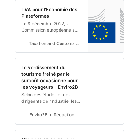
faillite, a
TVA pour l’Economie des
Plateformes
Le 8 décembre 2022, la
Commission européenne a
proposé une série de
mesures visant à moderniser
Taxation and Customs Union
le système de taxe sur la
valeur ajoutée (TVA) de l’UE.
Ces nouvelles mesures
Le verdissement du
introduiront des règles du jeu
tourisme freiné par le
plus équitables entre les
surcoût occasionné pour
services de logements à
les voyageurs - Enviro2B
court terme en ligne et
Selon des études et des
traditionnels.
dirigeants de l’industrie, les
touristes du monde entier, et
en particulier d’Europe, sont
Enviro2B
Rédaction
favorables à des voyages
plus respectueux de
l’environnement, mais