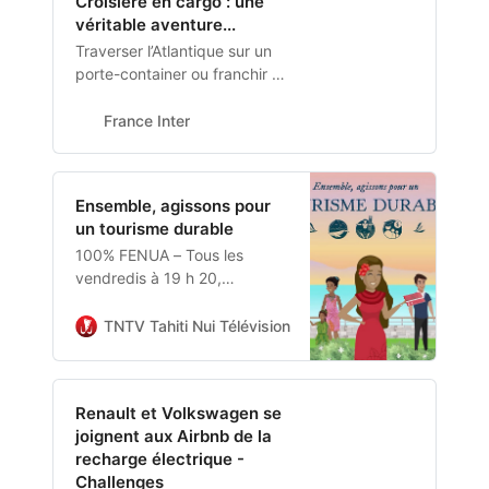
Croisiere en cargo : une
réticents à supporter les
véritable aventure...
coûts supplémentaires.
Traverser l’Atlantique sur un
porte-container ou franchir le
canal de Suez sur un cargo
chargé de voitures ? Hier
France Inter
réservé à une poignée
d’initiés, aujourd’hui, il est
possible d’embarquer à bord
Ensemble, agissons pour
de certains de ces navires
un tourisme durable
pour une expérience
100% FENUA – Tous les
étonnante. Explications de
vendredis à 19 h 20,
Philippe Lefebvre.
retrouvez les modules
« Ensemble, agissons pour un
TNTV Tahiti Nui Télévision
Miranda Lenoir
tourisme durable ». Ces
modules, proposés par Tahiti
Tourisme, ont pour objectif
Renault et Volkswagen se
de sensibiliser la population
joignent aux Airbnb de la
polynésienne aux pratiques
recharge électrique -
d’un tourisme responsable et
Challenges
fédérer autour de la vision