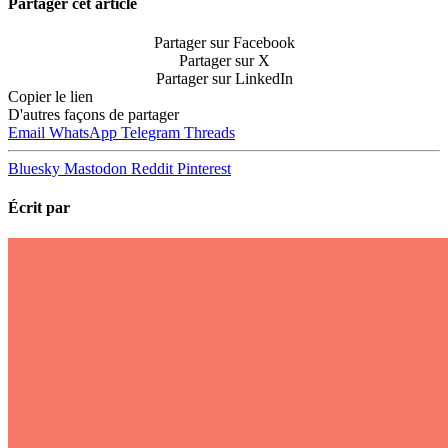
marques, une distribution
Partager cet article
omnicanal de 17 000 points
Partager sur Facebook
de vente physiques et une
Partager sur X
présence dans 13 pays, en
Partager sur LinkedIn
Europe et en Amérique du
Copier le lien
Nord. En moin…
D'autres façons de partager
Email
WhatsApp
Telegram
Threads
Bluesky
Mastodon
Reddit
Pinterest
Écrit par