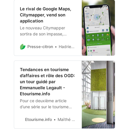
papier, le parcours utilisateur
Le rival de Google Maps,
pour louer un modèle a été
Citymapper, vend son
légèrement complexifié.
application
Le nouveau Citymapper
sortira de son impasse,
changé. Une bonne ou une
mauvaise nouvelle ?
Presse-citron
Hadrien Augusto
Tendances en tourisme
d’affaires et rôle des OGD:
un tour guidé par
Emmanuelle Legault -
Etourisme.info
Pour ce deuxième article
d’une série sur le tourisme
d’affaires – ou MICE – je vous
propose un bref tour guidé
Etourisme.info
Maïthé Levasseur
des tendances du secteur.