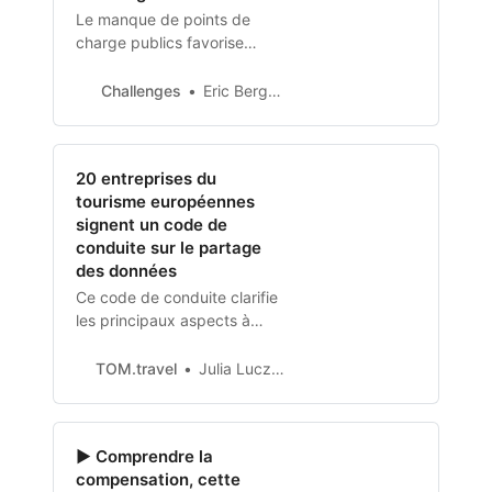
Fāri’ira’a…
Le manque de points de
charge publics favorise
l’émergence de
communautés autour de la
Challenges
Eric Bergerolle
recharge chez l’habitant.
Après Volkswagen, Renault
se joint au mouvement en
20 entreprises du
créant sa propre application
tourisme européennes
de mise en relation.
signent un code de
conduite sur le partage
des données
Ce code de conduite clarifie
les principaux aspects à
prendre en compte dans les
accords de partage de
TOM.travel
Julia Luczak-Rougeaux
données.
▶️ Comprendre la
compensation, cette