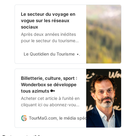
Votre guide :
Le secteur du voyage en
vogue sur les réseaux
sociaux
Après deux années inédites
pour le secteur du tourisme
et celui du marketing
d’influence, les équipes
Le Quotidien du Tourisme
Auteur Rédaction
d’Interface Tourism ont
réalisé une étude auprès
d’une trentaine d’influenceurs
Billetterie, culture, sport :
français, tous spécialisés
Wonderbox se développe
dans l’univers du voyage et
tous azimuts 🔑
celui du lifestyle, afin de faire
le bilan de 2022 et dresser l…
Acheter cet article à l’unité en
cliquant ici ou abonnez-vous
pour 83 € TTC par an.Fondé
en 2004, le Groupe
TourMaG.com, le média spécialiste du tourisme fran
Wonderbox représente
aujourd’hui plus de 20