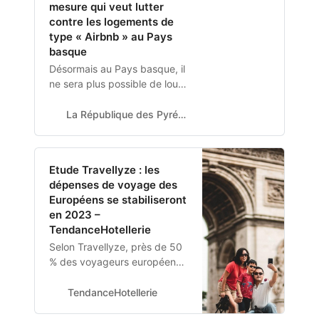
mesure qui veut lutter
contre les logements de
type « Airbnb » au Pays
basque
Désormais au Pays basque, il
ne sera plus possible de louer
un logement à des touristes,
sans en proposer un autre en
La République des Pyrénées
même temps… On vous
explique.
Etude Travellyze : les
dépenses de voyage des
Européens se stabiliseront
en 2023 –
TendanceHotellerie
Selon Travellyze, près de 50
% des voyageurs européens
prévoient de dépenser le
même budget qu’en 2022 Le
TendanceHotellerie
tourisme de luxe stimulera les