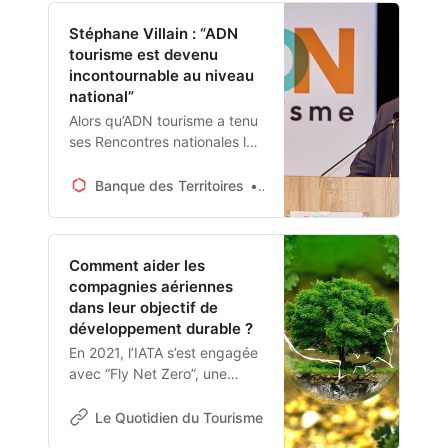
handicap.
Stéphane Villain : “ADN
tourisme est devenu
incontournable au niveau
national”
Alors qu’ADN tourisme a tenu
ses Rencontres nationales les
26 et 27 septembre, à
Troyes, Stéphane Villain, son
Banque des Territoires
par Localtis, propos recueil
président et maire de
Châtelaillon-Plage (Charente-
Maritime), revient sur cet
Comment aider les
évènement et sur l’actualité
compagnies aériennes
de ce réseau regroupant
dans leur objectif de
1.200 institutionnels du
développement durable ?
tourisme (offices de tourisme
et relais territoriaux, agences
En 2021, l’IATA s’est engagée
de développement, comités
avec “Fly Net Zero”, une
départementaux et
ambition de la part des
régionaux de tourisme).
compagnies aériennes de
Le Quotidien du Tourisme
Auteur Par Olivier Giraul
parvenir à la neutralité