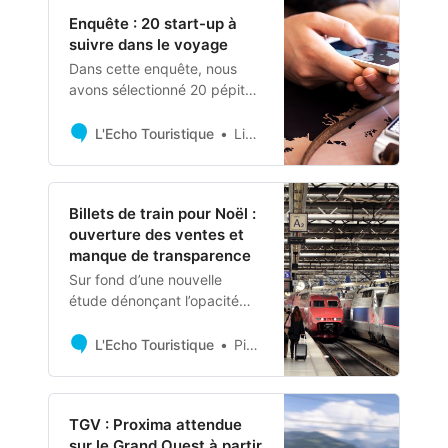
d’un changement d’approche
Enquête : 20 start-up à
?
suivre dans le voyage
Dans cette enquête, nous
avons sélectionné 20 pépites
du secteur et échangé avec
leurs fondateurs pour mieux
L'Echo Touristique
Linda Lainé
les connaître.
Positionnement, ambitions,
financement… vous saurez
Billets de train pour Noël :
tout (ou presque) sur ces
ouverture des ventes et
jeunes entreprises françaises
manque de transparence
qui aspirent à transformer le
secteur.
Sur fond d’une nouvelle
étude dénonçant l’opacité
des tarifs des billets de
trains, la SNCF a ouvert,
L'Echo Touristique
Pierre Georges
mercredi 2 octobre, ses
ventes pour les prochaines
vacances de Noël.
TGV : Proxima attendue
sur le Grand Ouest à partir