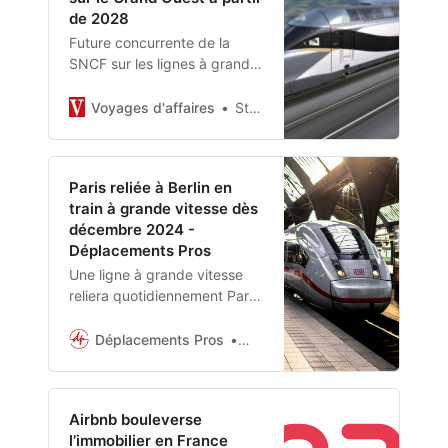
de 2028
Future concurrente de la
SNCF sur les lignes à grande
vitesse de Paris à Bordeaux,
Proxima vient de passer
Voyages d'affaires
Stephane Jaladis
commande de 12 TGV auprès
d’Alstom.
Paris reliée à Berlin en
train à grande vitesse dès
décembre 2024 -
Déplacements Pros
Une ligne à grande vitesse
reliera quotidiennement Paris
à Berlin à partir du 16
décembre 2024 grâce à un
Déplacements Pros
Hugo Pellegrin
partenariat entre la SNCF et
DB.
Airbnb bouleverse
l’immobilier en France