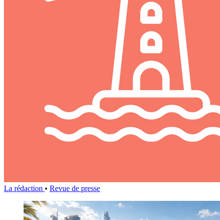
La rédaction
•
Revue de presse