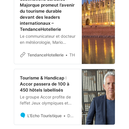
Majorque promeut l’avenir
du tourisme durable
devant des leaders
internationaux –
TendanceHotellerie
Le communicateur et docteur
en météorologie, Mario
Picazo, sera chargé de
modérer les deux journées et
TendanceHotellerie
TH
d’intervenir dans l’un des
panels. Des experts, des
leaders d’opinion et des
Tourisme & Handicap :
décideurs de premier…
Accor passera de 100 à
450 hôtels labellisés
Le groupe Accor profite de
l’effet Jeux olympiques et
paralympiques pour
accélérer le développement
L'Echo Touristique
David Savary
de solutions pour les
personnes en situation de