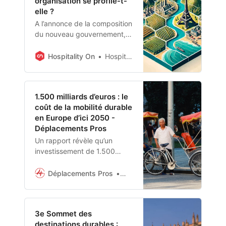
organisation se profile-t-
elle ?
A l’annonce de la composition
du nouveau gouvernement,
les professionnels du secteur
Tourisme ont eu la double
Hospitality On
Hospitality On
bonne surprise d’avoir un
ministre à part entière, signe
de la reconnaissance du
1.500 milliards d’euros : le
poids qu’il représente, et un
coût de la mobilité durable
intitulé « ministère chargé de
en Europe d’ici 2050 -
l’Économie du Tourisme », qui
Déplacements Pros
le fait sortir de sa dimension
« vacances et loisirs » pour
Un rapport révèle qu’un
affirmer sa dimension «
investissement de 1.500
business ».
milliards d’euros est
nécessaire pour la mobilité
Déplacements Pros
David Keller-Posalski
durable d’ici 2050 en Europe.
3e Sommet des
destinations durables :