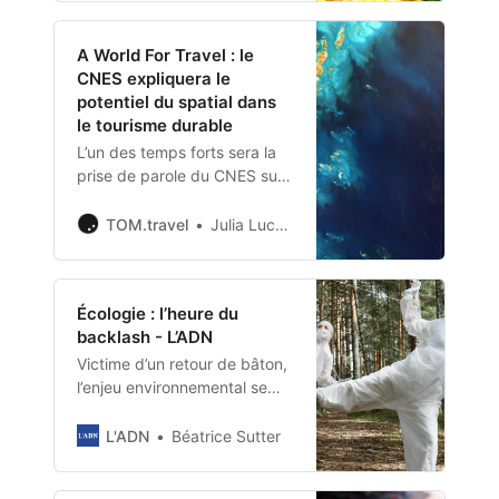
carbone d’ici 2050. les
écheances se rapprochent.
A World For Travel : le
CNES expliquera le
potentiel du spatial dans
le tourisme durable
L’un des temps forts sera la
prise de parole du CNES sur
le potentiel des données
issues des satellites pour
TOM.travel
Julia Luczak-Rougeaux
transformer le secteur du
tourisme.
Écologie : l’heure du
backlash - L’ADN
Victime d’un retour de bâton,
l’enjeu environnemental se
trouve aujourd’hui
instrumentalisé sur le terrain
L'ADN
Béatrice Sutter
politique par des intérêts
hostiles. Est-ce le moment