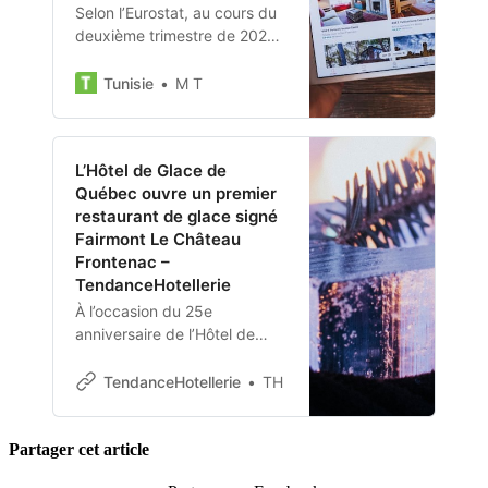
Selon l’Eurostat, au cours du
deuxième trimestre de 2024,
les clients ont passé 208,8
millions de nuitées dans des
Tunisie
M T
hébergements locatifs de
courte durée
L’Hôtel de Glace de
Québec ouvre un premier
restaurant de glace signé
Fairmont Le Château
Frontenac –
TendanceHotellerie
À l’occasion du 25e
anniversaire de l’Hôtel de
Glace de Québec. Une
expérience culinaire unique
TendanceHotellerie
TH
en Amérique.
Partager cet article