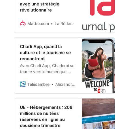
avec une stratégie
révolutionnaire
Matbe.com
La Rédac
Charli App, quand la
culture et le tourisme se
rencontrent
Avec Charli App, Charleroi se
tourne vers le numérique.
Développée dans le cadre du
projet Smart Région de la
Télésambre
Alexandra Teklak
Région Wallonne, la toute
nouvelle application carolo
souhaite favoriser les
UE - Hébergements : 208
secteurs culturels et
millions de nuitées
touristiques.
réservées en ligne au
deuxième trimestre