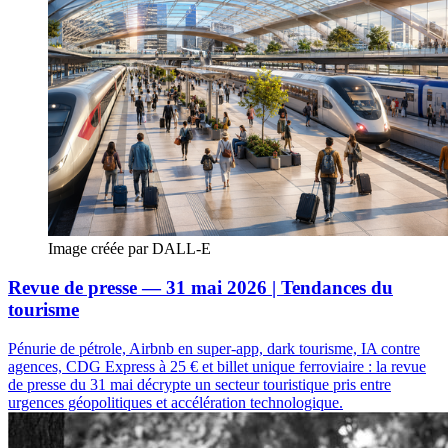
Image créée par DALL-E
Revue de presse — 31 mai 2026 | Tendances du
tourisme
Pénurie de pétrole, Airbnb en super-app, dark tourisme, IA contre
agences, CDG Express à 25 € et billet unique ferroviaire : la revue
de presse du 31 mai décrypte un secteur touristique pris entre
urgences géopolitiques et accélération technologique.