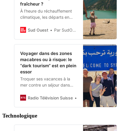
fraîcheur ?
À l’heure du réchauffement
climatique, les départs en
vacances ne sont plus
seulement l’occasion de se
Sud Ouest
Par SudOuest.fr
dépayser, mais bel et bien
d’échapper à la chaleur. Une
solution qui séduit de plus en
Voyager dans des zones
plus de vacanciers, y
macabres ou à risque: le
compris en France. Le
“dark tourism” est en plein
phénomène a même un nom,
essor
la « coolcation ». Explications
Troquer ses vacances à la
mer contre un séjour dans
une zone à risque: le “dark
tourism” attire toujours plus
Radio Télévision Suisse
Radio Télévision Suisse
d’adeptes en Suisse et
ailleurs. Si la pratique n’est
Technologique
pas nouvelle, des entreprises
sont aujourd’hui spécialisées
dans l’organisation de ce