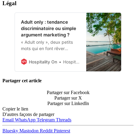
Légal
Adult only : tendance
discriminatoire ou simple
argument marketing ?
« Adult only », deux petits
mots qui en font rêver
certains et enrager d’autres.
Tendance en plein essor
Hospitality On
Hospitality On
dans le secteur touristique,
elle est également au cœur
d’un grand débat national.
Partager cet article
Interdire les enfants dans
Partager sur Facebook
certains hôtels, campings ou
Partager sur X
restaurants est-il réellement
Partager sur LinkedIn
discriminatoire envers les
Copier le lien
familles ou simplement une
D'autres façons de partager
offre bien pensée et
Email
WhatsApp
Telegram
Threads
commercialisée pour attirer
Bluesky
Mastodon
Reddit
Pinterest
des CSP+ en quête de