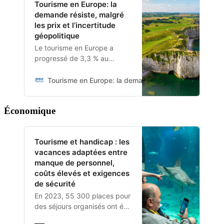
Tourisme en Europe: la
demande résiste, malgré
les prix et l’incertitude
géopolitique
Le tourisme en Europe a
progressé de 3,3 % au
deuxième trimestre 2025,
selon la Commission
Tourisme en Europe: la demande résiste, malgré les pri
européenne du tourisme.
Malgré des nuitées en léger
Économique
recul, la demande reste
soutenue, notamment pour
les séjours hors saison. Le
Tourisme et handicap : les
tourisme européen démontre
vacances adaptées entre
ainsi sa résilience face aux
manque de personnel,
pressions économiques
coûts élevés et exigences
persistantes et aux
de sécurité
incertitudes géopolitiques.
En 2023, 55 300 places pour
des séjours organisés ont été
proposées à des adultes