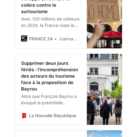
colère contre le
surtourisme
Avec 100 millions de visiteurs
en 2024, la France reste la
première destination
touristique mondiale. Si
FRANCE 24
Joanna YORK
certaines voix s’élèvent pour
dénoncer un afflux devenu
difficile à gérer, aucun
Supprimer deux jours
mouvement de…
fériés : l’incompréhension
des acteurs du tourisme
face à la proposition de
Bayrou
Alors que François Bayrou a
évoqué la potentielle
suppression de deux jours
fériés pour redresser les
La Nouvelle République
finances publiques, les
représentants du secteur
touristique donnent l’alerte.