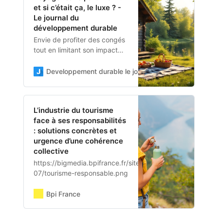
et si c’était ça, le luxe ? -
Le journal du
développement durable
Envie de profiter des congés
tout en limitant son impact
environnemental ? Opter
pour des vacances écolos
Developpement durable le journal
Marie
locales attire de plus en plus
celles et ceux qui
L’industrie du tourisme
face à ses responsabilités
: solutions concrètes et
urgence d’une cohérence
collective
https://bigmedia.bpifrance.fr/sites/default/files/2025-
07/tourisme-responsable.png
Bpi France