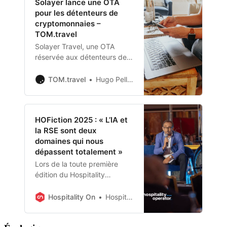
Solayer lance une OTA
clients utilisant des hôtels
pour les détenteurs de
équipés de systèmes de
cryptomonnaies –
verrouillage Salto. Ce
TOM.travel
développement vise à
soutenir les voyages sans
Solayer Travel, une OTA
contact et mobiles dans un
réservée aux détenteurs de
plus grand nombre
la carte crypto Emerald,
d’établissements utilisant
promet des tarifs alléchants
TOM.travel
Hugo Pellegrin
Mews Hospitality Cloud.
par rapport à la concurrence.
HOFiction 2025 : « L’IA et
la RSE sont deux
domaines qui nous
dépassent totalement »
Lors de la toute première
édition du Hospitality
Operator Fiction, Cyril
Lanrezac, Directeur général
Hospitality On
Hospitality On
de l’École de Savignac, a
partagé sa vision sur