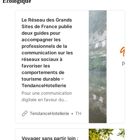
Écologique
l’évolution de l’hospitalité et
l’importance croissante de la
RSE dans le secteur. À
Le Réseau des Grands
travers un partenariat
Sites de France publie
innovant, l’école s’engage à
deux guides pour
former les acteurs de
accompagner les
l’hôtellerie à l’éco-
professionnels de la
responsabilité via une
communication sur les
formation hybride, concrète
réseaux sociaux à
et accessible.
favoriser les
comportements de
tourisme durable –
TendanceHotellerie
Pour une communication
digitale en faveur du
tourisme durable.
TendanceHotellerie
TH
Voyager sans partir loin :