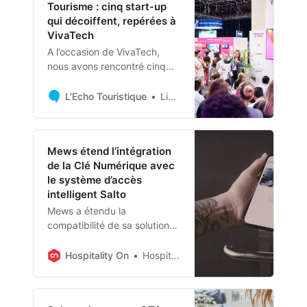
Tourisme : cinq start-up
type de voyages, aussi
qui décoiffent, repérées à
critiqués pour ses dérives.
VivaTech
A l’occasion de VivaTech,
nous avons rencontré cinq
start-up intéressantes pour
l’écosystème du tourisme et
L'Echo Touristique
Linda Lainé
des transports.
Mews étend l’intégration
de la Clé Numérique avec
le système d’accès
intelligent Salto
Mews a étendu la
compatibilité de sa solution
Digital Key en l’intégrant à la
technologie d’accès
Hospitality On
Hospitality On
intelligente de Salto,
permettant l’entrée sans clé
dans les chambres pour les