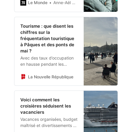
ayant des besoins
Le Monde
Anne-Aël Durand
d’accompagnement
spécifiques. Les associations
qui les encadrent craignent
Tourisme : que disent les
pour la pérennité de leur
chiffres sur la
activité.
fréquentation touristique
à Pâques et des ponts de
mai ?
Avec des taux d’occupation
en hausse pendant les
vacances de Pâques, le
rapport de l’Observatoire
La Nouvelle République
économique de l’Alliance
France Tourisme, publié fin
mai 2025, a confirmé
Voici comment les
l’importance stratégique des
croisières séduisent les
ponts et congés scolaires
vacanciers
pour l’économie touristique.
Vacances organisées, budget
maîtrisé et divertissements à
volonté: les croisières