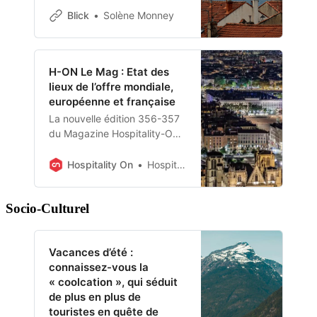
séduisent un public toujours
Blick
Solène Monney
plus large. Portée par des
paquebots géants, l’industrie
explose… malgré les critiques
H-ON Le Mag : Etat des
sur son impact social et
lieux de l’offre mondiale,
environnemental.
européenne et française
La nouvelle édition 356-357
du Magazine Hospitality-ON
vient de paraître avec le
classement mondial des 200
Hospitality On
Hospitality On
premiers groupes mondiales,
200 premières enseignes
Socio-Culturel
mondiales, 35 premiers
groupes européens, 50
premières enseignes
Vacances d’été :
européennes, 20 premiers
connaissez-vous la
groupes français et 50
« coolcation », qui séduit
premières enseignes
de plus en plus de
françaises.
touristes en quête de