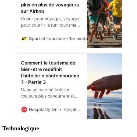
plus en plus de voyageurs
sur Airbnb
Courir pour voyager, voyager
pour courir : le run-tourisme
fait vibrer les passionnés
d’aventure et de grand air.
Sport et Tourisme - 1er media du tourisme sportif po
Comment le tourisme de
bien-être redéfinit
l’hôtellerie contemporaine
? - Partie 3
Dans un marché hôtelier
toujours plus concurrentiel,
se différencier devient un
impératif stratégique. L’un
Hospitality On
Hospitality On
des leviers actuels les plus
puissants pour capter
Technologique
l’attention de clients
exigeants tout en optimisant