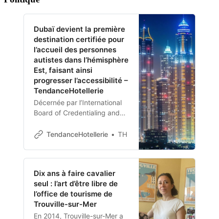
Dubaï devient la première
destination certifiée pour
l’accueil des personnes
autistes dans l’hémisphère
Est, faisant ainsi
progresser l’accessibilité –
TendanceHotellerie
Décernée par l’International
Board of Credentialing and
Continuing Education
Standards (IBCCES), la
TendanceHotellerie
TH
labellisation Certified Autism
Destination™ a été menée par
le Département de
Dix ans à faire cavalier
l’Économie et du…
seul : l’art d’être libre de
l’office de tourisme de
Trouville-sur-Mer
En 2014, Trouville-sur-Mer a