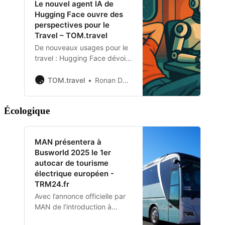
Le nouvel agent IA de
Hugging Face ouvre des
perspectives pour le
Travel – TOM.travel
De nouveaux usages pour le
travel : Hugging Face dévoile
Open Computer Agent,
permettant à l’IA d’interagir
TOM.travel
Ronan Daniel
avec un ordinateur virtuel.
Écologique
MAN présentera à
Busworld 2025 le 1er
autocar de tourisme
électrique européen -
TRM24.fr
Avec l’annonce officielle par
MAN de l’introduction à
Busworld 2025 du Lion’s