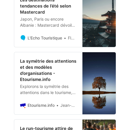
tendances de l’été selon
Mastercard
Japon, Paris ou encore
Albanie : Mastercard dévoile
les destinations les plus
prisées de l’été dans son
L'Echo Touristique
Florian De Paola
rapport annuel sur les
tendances de voyages.
La symétrie des attentions
et des modèles
d’organisations -
Etourisme.info
Explorons la symétrie des
attentions dans le tourisme,
un principe qui donne autant
d’attentions aux clients
Etourisme.info
Jean-Baptiste Soubaigné
qu’aux collaborateurs.
Le run-tourisme attire de