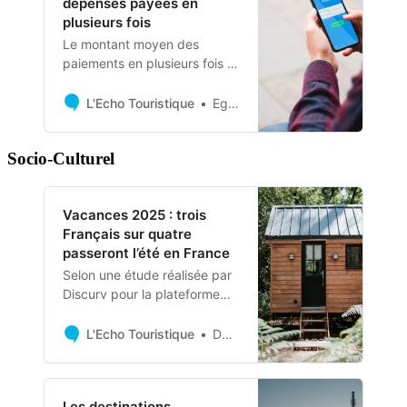
dépenses payées en
plusieurs fois
Le montant moyen des
paiements en plusieurs fois a
augmenté de 9%, selon le
baromètre Kantar pour Floa.
L'Echo Touristique
Eglantine L’Haridon
Socio-Culturel
Vacances 2025 : trois
Français sur quatre
passeront l’été en France
Selon une étude réalisée par
Discurv pour la plateforme
GreenGo, 74% des Français
prévoient de rester en France
L'Echo Touristique
David Savary
pour leurs vacances
estivales.
Les destinations