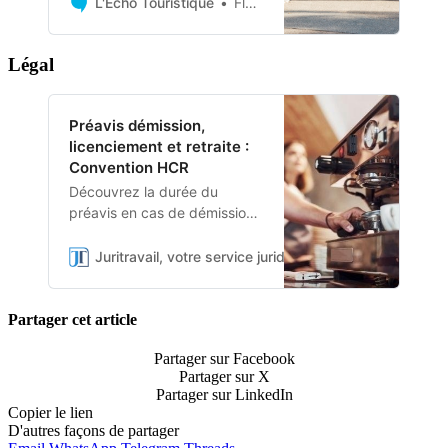
et récompenser les
L'Echo Touristique
Florian De Paola
Kleinwalsertal Bergbahnen
comportements responsables
[…]
des touristes.
Légal
Préavis démission,
licenciement et retraite :
Convention HCR
Découvrez la durée du
préavis en cas de démission
dans l’hôtellerie-restauration
(HCR), selon votre
Juritravail, votre service juridique en ligne
Caroline
ancienneté et la convention
collective IDCC 1979.
Partager cet article
Partager sur Facebook
Partager sur X
Partager sur LinkedIn
Copier le lien
D'autres façons de partager