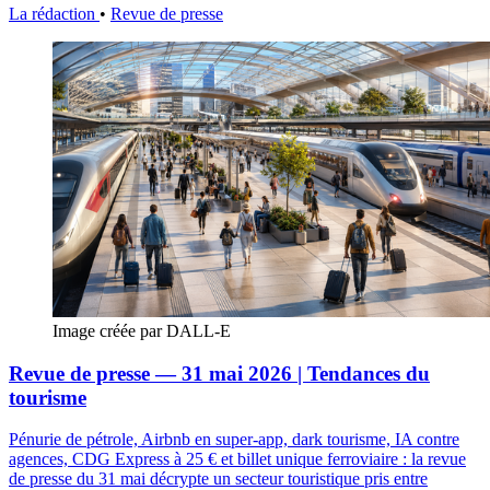
La rédaction
•
Revue de presse
Image créée par DALL-E
Revue de presse — 31 mai 2026 | Tendances du
tourisme
Pénurie de pétrole, Airbnb en super-app, dark tourisme, IA contre
agences, CDG Express à 25 € et billet unique ferroviaire : la revue
de presse du 31 mai décrypte un secteur touristique pris entre