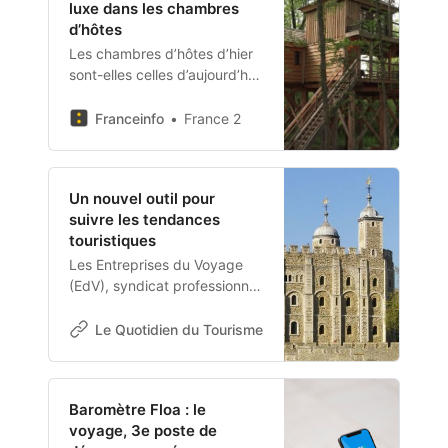
luxe dans les chambres
chiffres des autorités locales.
d’hôtes
C’est un coup dur pour les
milliers de résidents qui sont
Les chambres d’hôtes d’hier
sortis en ... Lire plus
sont-elles celles d’aujourd’hui
? Avec l’avènement d’Airbnb,
elles se sont malgré tout
Franceinfo
France 2
lancées dans une petite
révolution, avec une offre
d’instants authentiques,
Un nouvel outil pour
d’instants insolites
suivre les tendances
notamment…
touristiques
Les Entreprises du Voyage
(EdV), syndicat professionnel
des agences de voyages
françaises, et Civitatis,
Le Quotidien du Tourisme
Auteur Rédaction
plateforme de réservation
d’activités en français à
travers le monde, lancent le
Baromètre Floa : le
tout premier Index semestriel
voyage, 3e poste de
des activités touristiques