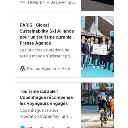
Coach 14 E à batteries, le
TRM24.fr
Jean-Philippe Pastre
constructeur réalise une
première parmi les
constructeurs européens.
PARIS : Global
Sustainability Ski Alliance
pour un tourisme durable -
Presse Agence
Les principales stations de
ski du monde s’unissent pour
promouvoir un tourisme
durable avec la création de la
Presse Agence
Axel
Global Sustainability Ski
Alliance. Innsbruck, 7 mai
2025 – Les plus grandes
Tourisme durable :
stations de ski mondiales,
Copenhague récompense
dont la Compagnie des Alpes
les voyageurs engagés
(France), KitzSki (Autriche),
Kronplatz (Italie), LAAX
Copenhague relance
(Suisse), Levi Ski Resorts
l’opération CopenPay, une
(Finlande), NZSki (Nouvelle-
initiative qui vise à valoriser
Zélande), Oberstdorf