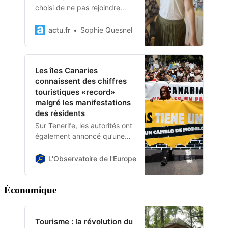
choisi de ne pas rejoindre
l’office communautaire.
Aujourd’hui, Salma Amer, la
actu.fr
Sophie Quesnel
directrice, en dresse un bilan
à l’aube de la haute saison.
Les îles Canaries
connaissent des chiffres
touristiques «record»
malgré les manifestations
des résidents
Sur Tenerife, les autorités ont
également annoncé qu’une
nouvelle éco-taxe sera
présentée l’année prochaine
L'Observatoire de l'Europe
Milos Schmidt
pour protéger un parc
national populaire. Les îles
Économique
Canaries ont été inondées
par un nombre de visiteurs
«record» jusqu’à présent
Tourisme : la révolution du
cette année, selon les