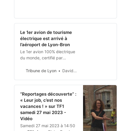
de 18 à 34 ans afin de
connaître leurs pratiques et
leurs attentes en matière de
tourisme.
Le 1er avion de tourisme
électrique est arrivé à
l’aéroport de Lyon-Bron
Le 1er avion 100% électrique
du monde, certifié par
l’Agence européenne de la
sécurité aérienne, a été
Tribune de Lyon
David Gossart
accueilli mercredi 24 mai à
l’aérodrome de Bron. Il
“Reportages découverte” :
« Leur job, c’est nos
vacances ! » sur TF1
samedi 27 mai 2023 -
Vidéo
Samedi 27 mai 2023 à 14:50