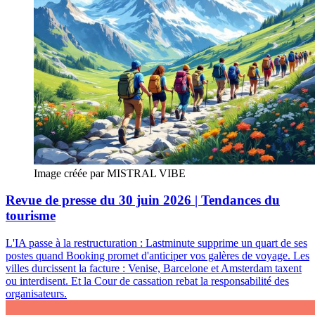
Image créée par MISTRAL VIBE
Revue de presse du 30 juin 2026 | Tendances du
tourisme
L'IA passe à la restructuration : Lastminute supprime un quart de ses
postes quand Booking promet d'anticiper vos galères de voyage. Les
villes durcissent la facture : Venise, Barcelone et Amsterdam taxent
ou interdisent. Et la Cour de cassation rebat la responsabilité des
organisateurs.