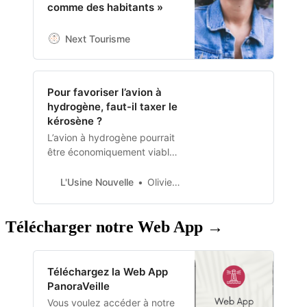
comme des habitants »
Next Tourisme
Pour favoriser l’avion à
hydrogène, faut-il taxer le
kérosène ?
L’avion à hydrogène pourrait
être économiquement viable
à condition de taxer le
kérosène, préconise l’ONG
L'Usine Nouvelle
Olivier James
Transport & Environment....-
Aéro - Spatial
Télécharger notre Web App →
Téléchargez la Web App
PanoraVeille
Vous voulez accéder à notre