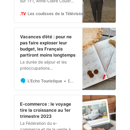
sur TF1, Anne-Claire Coudray
vous proposera de voir ou de
revoir dans “Reportages
Les coulisses de la Télévision
Jean-marc Verdrel
découverte” «&nbsp;Leur
job, c’est nos vacances ! » un
document réalisé par Elodie
Vacances d’été : pour ne
Tinel.
pas faire exploser leur
budget, les Français
partiront moins longtemps
La durée de séjour et les
préoccupations
environnementales seront les
deux victimes collatérales du
L'Echo Touristique
Emilie Vignon
contexte inflationniste.
E-commerce : le voyage
tire la croissance au 1er
trimestre 2023
La Fédération du e-
commerce et de la vente à