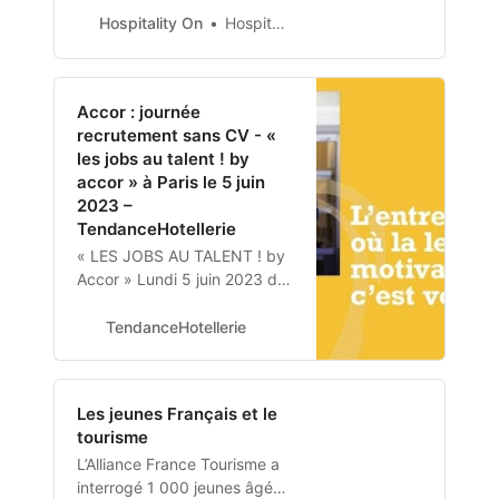
du temps est tout aussi
Hospitality On
Hospitality On
visible. Les nouvelles
technologies sont désormais
omniprésentes dans les
Accor : journée
aéroports et les avancées
recrutement sans CV - «
actuelles devraient permettre
les jobs au talent ! by
à l’aérien de poursuivre cette
accor » à Paris le 5 juin
mutation. Soucieuse de
2023 –
répo…
TendanceHotellerie
« LES JOBS AU TALENT ! by
Accor » Lundi 5 juin 2023 de
9h à 15h au Pullman Paris
Montparnasse Suivie d’un job
TendanceHotellerie
dating « spécial managers »
de 15h à 18h Plus de 100
postes à pourvoir sur 4
Les jeunes Français et le
métiers de…
tourisme
L’Alliance France Tourisme a
interrogé 1 000 jeunes âgés