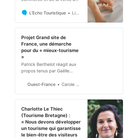
distance (Fevad) vient de
publier le bilan des ventes en
L'Echo Touristique
Linda Lainé
ligne au 1er trimestre 2023.
Projet Grand site de
France, une démarche
pour du « mieux-tourisme
»
Patrick Berthelot réagit aux
propos tenus par Gaëlle
Vigouroux, lundi 22 mai 2023,
lors de la séance du conseil
Ouest-France
Carole TYMEN.
communautaire Presqu’île de
Crozon – Aulne maritime,
concernant la démarche du
Charlotte Le Thiec
territoire pour une
(Tourisme Bretagne) :
labellisation « Grand site de
« Nous devons développer
France ».
un tourisme qui garantisse
le bien-être des visiteurs