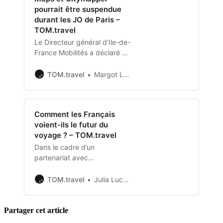
pourrait être suspendue
durant les JO de Paris –
TOM.travel
Le Directeur général d’Ile-de-
France Mobilités a déclaré au
cours d’une interview donnée
à Ouest-France, qu’il
TOM.travel
Margot Ladiray
envisageait de demander
l’arrêt des applications
Google Maps et Citymapper
Comment les Français
durant les Jeux Olympiques
voient-ils le futur du
de Paris.
voyage ? – TOM.travel
Dans le cadre d’un
partenariat avec
Routard.com, nous avons
interrogé les voyageurs
TOM.travel
Julia Luczak-Rougeaux
français afin de connaître leur
vision du voyage de demain.
Partager cet article