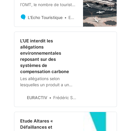
l’OMT, le nombre de touristes
internationaux pourrait
dépasser de 2% les
L'Echo Touristique
Emilie Vignon avec L’AFP
performances de 2019,
année record pour le secteur.
L’UE interdit les
allégations
environnementales
reposant sur des
systèmes de
compensation carbone
Les allégations selon
lesquelles un produit a un
impact « neutre » ou «
positif » sur l’environnement
EURACTIV
Frédéric Simon
grâce à des systèmes de
compensation des émissions
seront interdites d’ici 2026
Etude Altares «
dans l’UE, dans le cadre
Défaillances et
d’une législation visant à