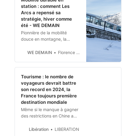
en main », idéale pour
station : comment Les
renforcer la cohésion
Arcs a repensé sa
d’équipe. Qui aurait pu croire,
stratégie, hiver comme
il y a 25…
été - WE DEMAIN
Pionnière de la mobilité
douce en montagne, la
station de ski Les Arcs
ambitionne de devenir un
WE DEMAIN
Florence Santrot
modèle de durabilité et de
respect de l’environnement.
Tourisme : le nombre de
voyageurs devrait battre
son record en 2024, la
France toujours première
destination mondiale
Même si le manque à gagner
des restrictions en Chine a
coûté de 130 milliards de
dollars à travers le monde, le
Libération
LIBERATION
tourisme est bien reparti à la