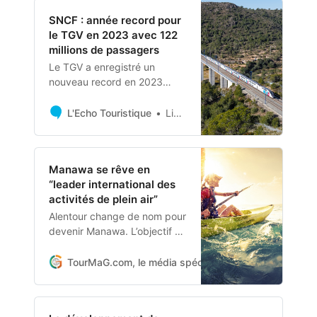
soucieuses de préserver
SNCF : année record pour
l’environnement.
le TGV en 2023 avec 122
millions de passagers
Le TGV a enregistré un
nouveau record en 2023
selon le PDG de SNCF
Voyageurs, Christophe
L'Echo Touristique
Linda Lainé avec l’AFP
Fanichet.
Manawa se rêve en
“leader international des
activités de plein air”
Alentour change de nom pour
devenir Manawa. L’objectif ?
Accélérer et concrétiser
diverses ambitions en
TourMaG.com, le média spécialiste du tourisme fran
combinant leurs forces. En
2022, Alentour faisait
l’acquisition du site grand