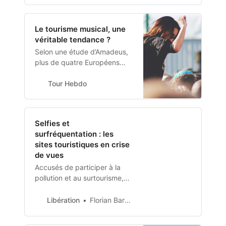
hausse en 2023, selon
l’Organisation mondiale du
Le tourisme musical, une
tourisme, qui prédit un
véritable tendance ?
possible record en 2024.
Selon une étude d’Amadeus,
plus de quatre Européens
interrogés* sur dix ont déjà
voyagé pour assister à un
Tour Hebdo
concert ou à un festival et
parmi eux 1 Français sur 2
serait susceptible de
Selfies et
dépenser plus de 300 euros
surfréquentation : les
pour réitérer l’expérience
sites touristiques en crise
de vues
Accusés de participer à la
pollution et au surtourisme,
les égoportraits et autres
photographies sont
Libération
Florian Bardou
désormais la cible des
destinations prisées et