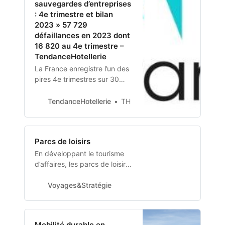
sauvegardes d’entreprises
lutter contre les allégations
: 4e trimestre et bilan
environnementales
2023 » 57 729
trompeuses.
défaillances en 2023 dont
16 820 au 4e trimestre –
TendanceHotellerie
La France enregistre l’un des
pires 4e trimestres sur 30
ans, mais 2023 reste encore
loin des référentiels de crises
TendanceHotellerie
TH
historiques « Bien au-delà
des « rattrapages » post
Covid, les défaillances liées
Parcs de loisirs
à…
En développant le tourisme
d’affaires, les parcs de loisirs
trouvent l’opportunité d’attirer
de nouveaux clients et de
Voyages&Stratégie
désaisonnaliser leur activité.
De leur côté, les entreprises
plébiscitent une offre « clés
Mobilité durable en