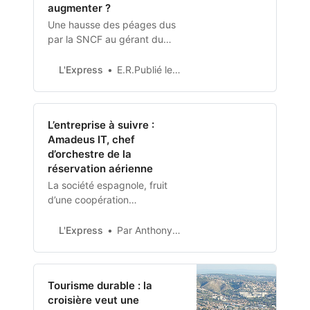
augmenter ?
Une hausse des péages dus
par la SNCF au gérant du
réseau des rails français
devrait à nouveau se faire
L'Express
E.R.Publié le 13/03/2023 à 16:58 Partager cet article
ressentir sur le prix des billets
de train.
L’entreprise à suivre :
Amadeus IT, chef
d’orchestre de la
réservation aérienne
La société espagnole, fruit
d’une coopération
européenne, est un fleuron
des logiciels de réservation
L'Express
Par Anthony Bondain de ZoneboursePublié le 13/03/2023 à 15:00, mis à jour à 15:00 Partager cet article
touristique, avec une part de
marché considérable dans le
domaine aérien.
Tourisme durable : la
croisière veut une