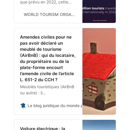
que prévu en 2022, cette
année pourrait être celle du
retour des arrivées
WORLD TOURISM ORGANIZATION A UNITED NATIONS SPECIALIZED AGENCY
internationales à leurs
niveaux d’avant la pandémie
en Europe et au Moyen-
Amendes civiles pour ne
Orient
pas avoir déclaré un
meublé de tourisme
(AirBnB) : qui du locataire,
du propriétaire ou de la
plate-forme encourt
l’amende civile de l’article
L. 651-2 du CCH ?
Meublés touristiques (AirBnB
ou autre) : il
y aura condamnation du
locataire qui s’y adonne
Le blog juridique du monde public
Éric Landot
irrégulièrement.. même s’il a
l’aval du propriétaire (seul ce
dernier pouvant faire les…
Voiture électrique : la