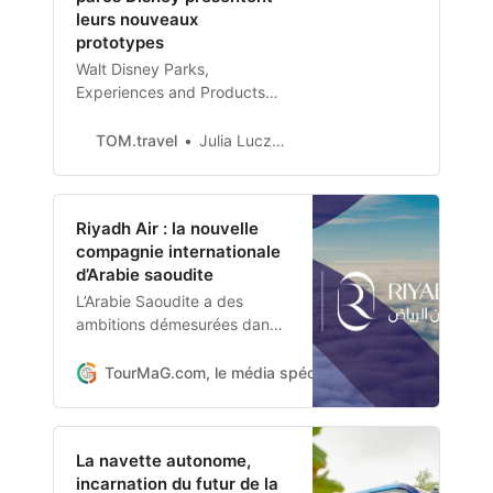
leurs nouveaux
prototypes
Walt Disney Parks,
Experiences and Products
vient de présenter ses
derniers prototypes
TOM.travel
Julia Luczak-Rougeaux
d’hologramme et de robot
lors de l’évènement SXSW.
Riyadh Air : la nouvelle
compagnie internationale
d’Arabie saoudite
L’Arabie Saoudite a des
ambitions démesurées dans
le voyage. Pour atteindre ses
objectifs, le Royaume vient
TourMaG.com, le média spécialiste du tourisme fran
d’annoncer le lancement
d’une nouvelle compagnie
aérienne : Riyadh Air. Celle-ci
La navette autonome,
doit rayonner de l’Asie, à
incarnation du futur de la
l’Europe, en passant par