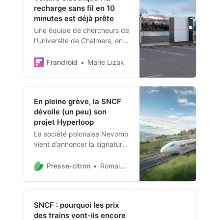
recharge sans fil en 10
minutes est déjà prête
Une équipe de chercheurs de
l’Université de Chalmers, en
Suède, a mis au point un
système de recharge par
Frandroid
Marie Lizak
induction très prometteur
pour les voitures électriques.
Celui-ci délivre une
En pleine grève, la SNCF
puissance phénoménale
dévoile (un peu) son
(jusqu’à 500 kW) et ne
projet Hyperloop
nécessite aucun câble. De
quoi recharger la batterie
La société polonaise Nevomo
d’une voiture élec…
vient d’annoncer la signature
d’un accord avec la SNCF sur
un projet de train à très
Presse-citron
Romain Vitt
grande vitesse reprenant des
technologies de l’Hyperloop.*
SNCF : pourquoi les prix
des trains vont-ils encore