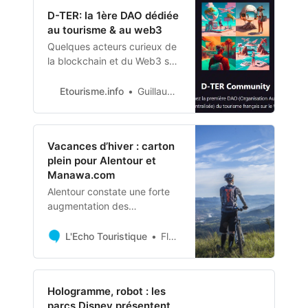
post-Covid et sur l’attractivité
D-TER: la 1ère DAO dédiée
des destinations
au tourisme & au web3
ultramarines. Ils donnent
également les premières
Quelques acteurs curieux de
tendances des réservations
la blockchain et du Web3 se
pour l’a…
réunissent pour créer la 1ère
DAO dédiée à ce sujet dans
Etourisme.info
Guillaume Cromer
le secteur du tourisme
Vacances d’hiver : carton
plein pour Alentour et
Manawa.com
Alentour constate une forte
augmentation des
réservations sur
Manawa.com, sa spécialisée
L'Echo Touristique
Florian De Paola
dans la distribution d’activités
de plein air.
Hologramme, robot : les
parcs Disney présentent