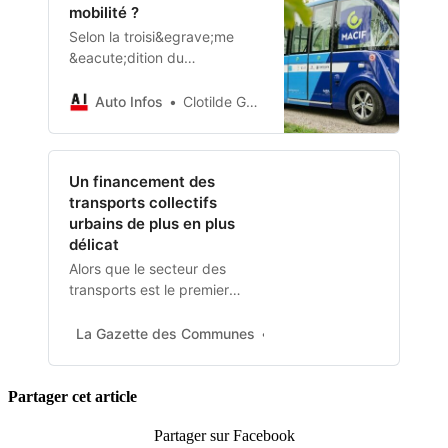
mobilité ?
l’Afrique. Elle vise de
desservir 100 destinations
Selon la troisi&egrave;me
à…
&eacute;dition du
barom&egrave;tre
V&eacute;hicule Autonome
Auto Infos
Clotilde Gaillard
men&eacute; par
l&#39;Institut fran&ccedil;ais
d&eacute;di&eacute; aux
Un financement des
mobilit&eacute;s de demain,
transports collectifs
Vedecom, et
urbains de plus en plus
l&rsquo;assureur...-
délicat
observatoires-stats
Alors que le secteur des
transports est le premier
émetteur de gaz à effet de
serre en France, les
La Gazette des Communes
Auteur associé
transports collectifs urbains
constituent un enjeu majeur
au regard de l’impératif de
Partager cet article
transition…
Partager sur Facebook