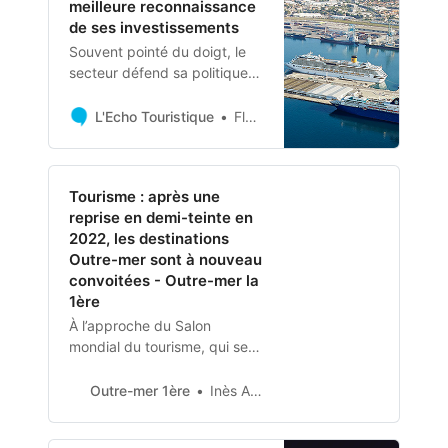
meilleure reconnaissance
de ses investissements
Souvent pointé du doigt, le
secteur défend sa politique
d’investissement massif
tourné vers le
L'Echo Touristique
Florian De Paola
développement de
technologies de pointe.
Tourisme : après une
reprise en demi-teinte en
2022, les destinations
Outre-mer sont à nouveau
convoitées - Outre-mer la
1ère
À l’approche du Salon
mondial du tourisme, qui se
déroulera du 16 au 19 mars à
Paris, les professionnels du
Outre-mer 1ère
Inès Apetovi
secteur dressent le bilan de
l’année 2022 sur la reprise