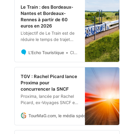
Le Train : des Bordeaux-
Nantes et Bordeaux-
Rennes à partir de 60
euros en 2026
L’objectif de Le Train est de
réduire le temps de trajet
entre Rennes et Bordeaux à
moins de 3 h 30, et moins de
L'Echo Touristique
Clément Peltier
3 heures pour Nantes.
TGV : Rachel Picard lance
Proxima pour
concurrencer la SNCF
Proxima, lancée par Rachel
Picard, ex-Voyages SNCF et
Tim Jackson, spécialiste de
l’aérien et du ferroviaire,
TourMaG.com, le média spécialiste du tourisme fran
entend concurrencer la SNCF
sur les lignes à grande
vitesse à l’horizon 2027. C’est