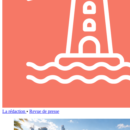
La rédaction
•
Revue de presse