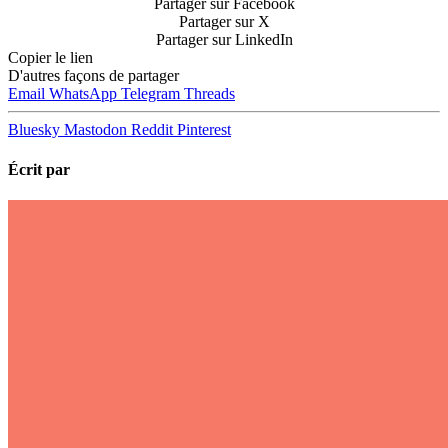
Partager sur Facebook
revanche sur sa cible du
Partager sur X
“zéro émission nette” en
Partager sur LinkedIn
2050.
Copier le lien
D'autres façons de partager
Email
WhatsApp
Telegram
Threads
Bluesky
Mastodon
Reddit
Pinterest
Écrit par