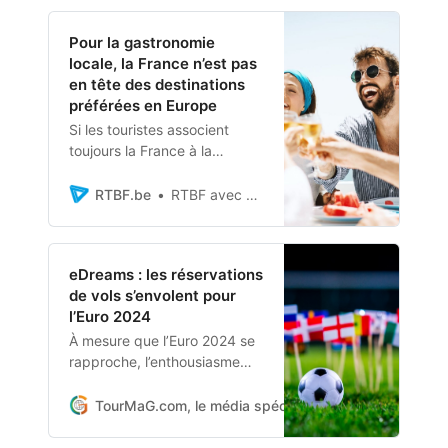
des pays qui dépensent le
plus dans le domaine du
Pour la gastronomie
tourisme international. En
locale, la France n’est pas
2022, les États-Unis s’étaient
en tête des destinations
classés au premier rang. La
préférées en Europe
France, l’Espagne et les
Si les touristes associent
États-Unis ont été les
toujours la France à la
destinations les plus visitées.
restauration haut de gamme,
l’Espagne et l’Italie lui
RTBF.be
RTBF avec AFP
passent devant…
eDreams : les réservations
de vols s’envolent pour
l’Euro 2024
À mesure que l’Euro 2024 se
rapproche, l’enthousiasme
des Français pour ce rendez-
vous sportif ne cesse de
TourMaG.com, le média spécialiste du tourisme fran
s’intensifier. En prévision de
cette compétition de football