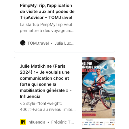
PimpMyTrip, l’application
un nouveau projet qui a
de visite aux antipodes de
l’ambition de concurrencer la
TripAdvisor – TOM.travel
SNCF sur les lignes grandes
vitesses. Alors que…
La startup PimpMyTrip veut
permettre à des voyageurs
d’accéder à des carnets
d’adresses créés par des
TOM.travel
Julia Luczak-Rougeaux
locaux afin qu’ils vivent un
séjour plus authentique, loin
des « attrapes touristes ».
Julie Matikhine (Paris
2024) : « Je voulais une
communication choc et
forte qui sonne la
mobilisation générale » -
Influencia
<p style=“font-weight:
400;”>Face au niveau limité
de vente de tickets pour les
<strong><em>Jeux
Influencia
Frédéric Thérin
paralympiques</em>