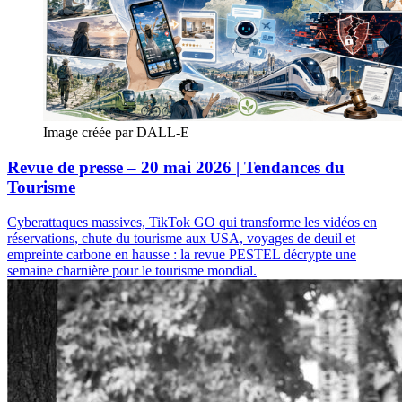
Image créée par DALL-E
Revue de presse – 20 mai 2026 | Tendances du
Tourisme
Cyberattaques massives, TikTok GO qui transforme les vidéos en
réservations, chute du tourisme aux USA, voyages de deuil et
empreinte carbone en hausse : la revue PESTEL décrypte une
semaine charnière pour le tourisme mondial.