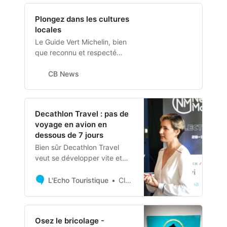
prévue du 14 juin au 14 juillet
Plongez dans les cultures
en Allemagne, eDreams, a
locales
examiné de près les
tendances de réservations
Le Guide Vert Michelin, bien
de vols pour cet
que reconnu et respecté
événement…
depuis des décennies, doit
s’adapter aux nouvelles
CB News
dynamiques et attentes des
voyageurs modernes. Les
transformations majeures de
Decathlon Travel : pas de
ces dernières années,
voyage en avion en
notamment la pandémie de
dessous de 7 jours
Covid-19, l’essor du
Bien sûr Decathlon Travel
télétravail, la multiplication
veut se développer vite et
des courts séjour…
fort. Mais pas au détriment
de certaines valeurs quelle a
L'Echo Touristique
Clément Peltier
entériné dans son ADN.
Osez le bricolage -