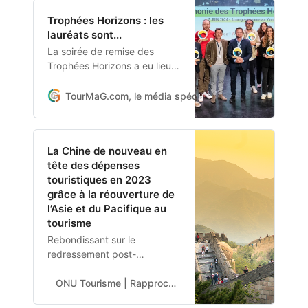
Trophées Horizons : les
lauréats sont...
La soirée de remise des
Trophées Horizons a eu lieu
le 5 juin 2024 à l’Auberge de
jeunesse Yves Robert, dans
TourMaG.com, le média spécialiste du tourisme fran
le 18ème arrondissement de
Paris. Organisée par
l’association ATD - Acteurs du
La Chine de nouveau en
Tourisme Durable, avec le
tête des dépenses
soutien de l’ADEME, cette
touristiques en 2023
troisième édition a
grâce à la réouverture de
récompensé 13 acteurs pour
l’Asie et du Pacifique au
leurs…
tourisme
Rebondissant sur le
redressement post-
pandémique de l’Asie et du
Pacifique, en 2023 la Chine a
ONU Tourisme | Rapprocher le monde INSTITUTION SPÉCIALISÉE DES NATIONS UNIES
repris la tête du classement