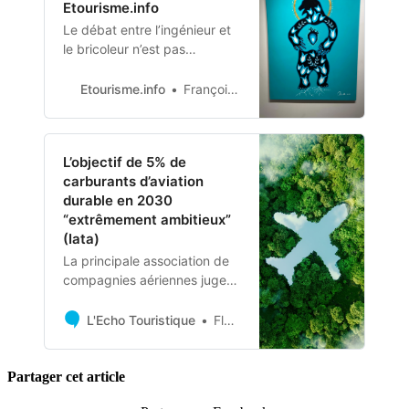
Etourisme.info
Le débat entre l’ingénieur et
le bricoleur n’est pas
nouveau. Mais à l’aune de
l’intégration de l’IA dans les
Etourisme.info
François Perroy
processus informationnels et
pour partie
L’objectif de 5% de
carburants d’aviation
durable en 2030
“extrêmement ambitieux”
(Iata)
La principale association de
compagnies aériennes juge
“extrêmement ambitieux”
l’objectif mondial d’une
L'Echo Touristique
Florian De Paola
incorporation de 5% de
produits d’origine non fossile
dans le carburant d’aviation à
Partager cet article
l’horizon 2030, insistant en