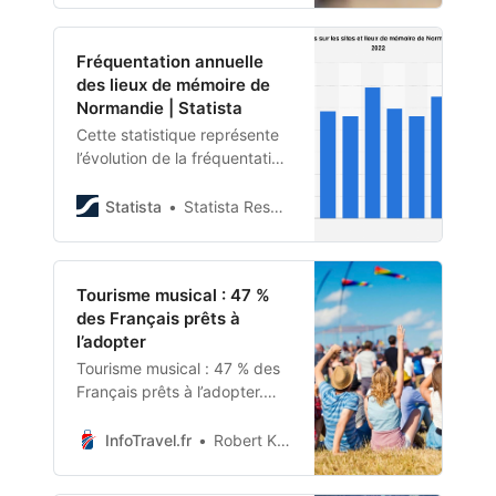
</strong>, <strong>
<em>Paris 2024</em>
Fréquentation annuelle
</strong> vient de lancer une
des lieux de mémoire de
campagne publicitaire choc
Normandie | Statista
créée en interne. <strong>
<em>Julie Matikhine</em>
Cette statistique représente
</strong>, la directrice des
l’évolution de la fréquentation
marques de <strong>
dans les sites et lieux de
<em>Paris 2024</em>
mémoire de Normandie entre
Statista
Statista Research Department
</strong>, nous en dit plus...
2010 et 2022.
</p>
Tourisme musical : 47 %
des Français prêts à
l’adopter
Tourisme musical : 47 % des
Français prêts à l’adopter.
Les voyageurs n’hésitent
guère à planifier des vols afin
InfoTravel.fr
Robert Kassous
d’assister à des concerts ou à
des festivals de musique.