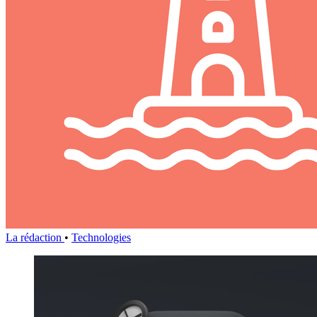
La rédaction
•
Technologies