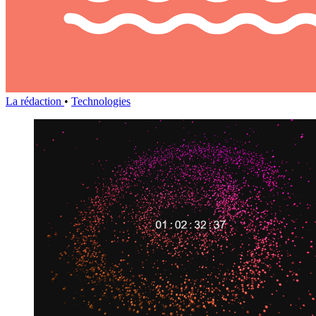
La rédaction
•
Technologies