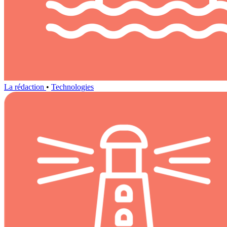
La rédaction
•
Technologies