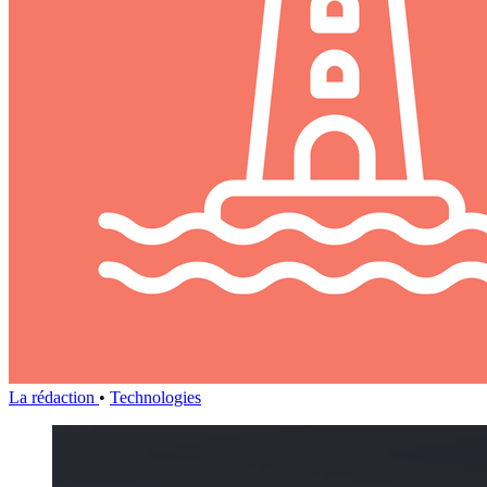
La rédaction
•
Technologies