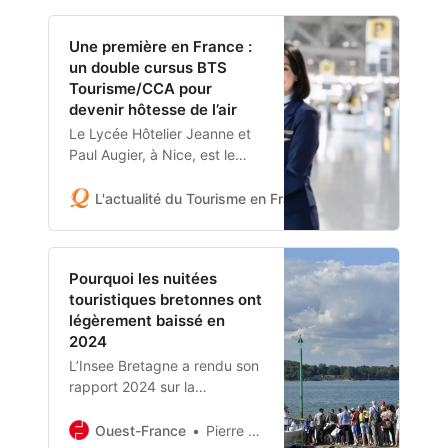
redécouverte du patrimoine.
Ce mode de voyage séduit
Une première en France :
tant par sa lenteur que par sa
un double cursus BTS
capacité à valoriser des
Tourisme/CCA pour
territoires riches d’histoire et
devenir hôtesse de l’air
de paysages. Une tendance
Le Lycée Hôtelier Jeanne et
qui gagne du terrain et qui
Paul Augier, à Nice, est le
s’inscrit parfaitement dans
premier lycée en France à
les aspirations actuelles pour
proposer un double cursus
un tourisme plus durable. -
L'actualité du Tourisme en France et à l'international
associant le BTS Tourisme et
Actualités Nautisme
la Cabin Crew Attestation
(CCA), en partenariat avec
Pourquoi les nuitées
Mermoz. Ce programme
touristiques bretonnes ont
répond aux besoins
légèrement baissé en
croissants du secteur aérien,
2024
tout en développant les
compétences des étudiants…
L’Insee Bretagne a rendu son
rapport 2024 sur la
fréquentation des
hébergements collectifs de
Ouest-France
Pierre FONTANIER.