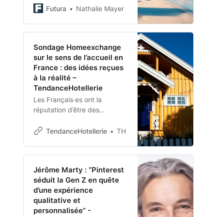
l’Université du Queensland
Futura
Nathalie Mayer
(Australie), les émissions de
gaz à effet de serre du
secteur ont augmenté plus
Sondage Homeexchange
de deux…
sur le sens de l’accueil en
France : des idées reçues
à la réalité –
TendanceHotellerie
Les Français·es ont la
réputation d’être des
épicurien·ne·s qui apprécient
tout particulièrement les
TendanceHotellerie
TH
plaisirs de la table. À peine le
repas en famille ou entre
ami·e·s terminé, qu’ils·elles
Jérôme Marty : “Pinterest
songent déjà au…
séduit la Gen Z en quête
d’une expérience
qualitative et
personnalisée” -