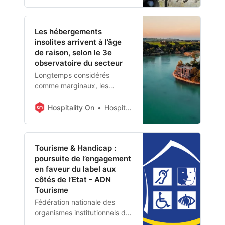
tourisme en 2024. Elle est
légèrement en retrait entre
avril et septembre.
Les hébergements
Explications.
insolites arrivent à l’âge
de raison, selon le 3e
observatoire du secteur
Longtemps considérés
comme marginaux, les
hébergements insolites,
cabanes, yourtes et autres
Hospitality On
Hospitality On
tiny houses, sont désormais
observés, analysés de près,
comme le fait le cabinet
Tourisme & Handicap :
Alliances, enregistrant une
poursuite de l’engagement
croissance de 30% de
en faveur du label aux
capacité en deux ans et un
côtés de l’Etat - ADN
volume d’affaires de 430 M€.
Tourisme
Fédération nationale des
organismes institutionnels de
tourisme