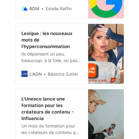
catégorie : actualités,
personnalités publiques,
BDM
Estelle Raffin
usages de l’IA, définitions,
séries, films…
Lexique : les nouveaux
mots de
l’hyperconsommation
Ils dépensent un peu,
beaucoup, à la folie, ou pas
du tout !
L'ADN
Béatrice Sutter
L’Unesco lance une
formation pour les
créateurs de contenu -
Influencia
Un mois de formation pour
les créateurs de contenu qui
souhaitent mieux se protéger