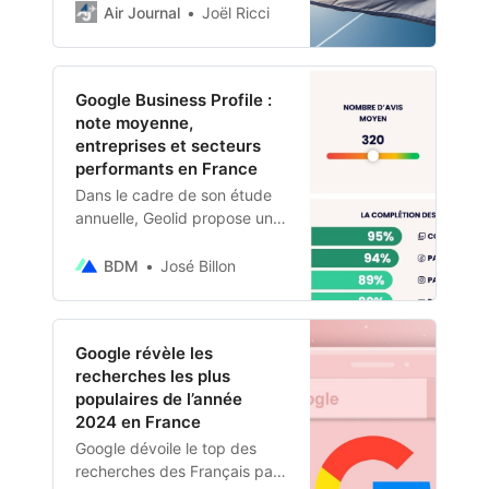
développé conjointement par
Air Journal
Joël Ricci
Daher, Safran et Airbus, a
conclu sa campagne
Google Business Profile :
note moyenne,
entreprises et secteurs
performants en France
Dans le cadre de son étude
annuelle, Geolid propose un
état des lieux des fiches
d’établissement Google en
BDM
José Billon
France, à l’approche de
2025.
Google révèle les
recherches les plus
populaires de l’année
2024 en France
Google dévoile le top des
recherches des Français par