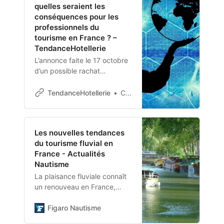
quelles seraient les
conséquences pour les
professionnels du
tourisme en France ? –
TendanceHotellerie
L’annonce faite le 17 octobre
d’un possible rachat
d’Expédia par Uber aurait
des conséquences majeures
TendanceHotellerie
CHR365
pour les CHR. Elle
confirmerait la nouvelle
segmentation qui s’opère sur
Les nouvelles tendances
ce marché et l’importance…
du tourisme fluvial en
France - Actualités
Nautisme
La plaisance fluviale connaît
un renouveau en France,
portée par un public en
quête d’authenticité, de
Figaro Nautisme
déconnexion et de