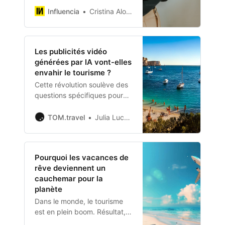
des fake news, améliorer leur
Influencia
Cristina Alonso
méthodes de sourcing, c’est
ce que prévoit l’Unesco en
collaboration avec le Knight
Les publicités vidéo
Center for Journalism in the
générées par IA vont-elles
Americas (États-Unis).
envahir le tourisme ?
Cette révolution soulève des
questions spécifiques pour
l’industrie du tourisme, où
l’authenticité est cruciale.
TOM.travel
Julia Luczak-Rougeaux
Pourquoi les vacances de
rêve deviennent un
cauchemar pour la
planète
Dans le monde, le tourisme
est en plein boom. Résultat,
selon des chercheurs de