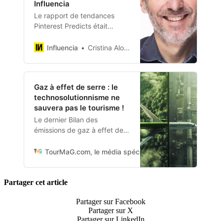
Influencia
Le rapport de tendances
Pinterest Predicts était
dévoilé jeudi dernier. Jérôme
Marty, Managing Director
Influencia
Cristina Alonso
Pinterest France depuis un
an, commente cette
cinquième édition et propose
Gaz à effet de serre : le
son analyse quant à son
technosolutionnisme ne
succès auprès de la Gen Z et
sauvera pas le tourisme !
des annonceurs chaque fois
plus intéressés par la
Le dernier Bilan des
philosophie de la plateforme
émissions de gaz à effet de
visuelle. Loin de la folie
serre (BEGES) du Tourisme
ambiante.
réalisé par l’ADEME en France
TourMaG.com, le média spécialiste du tourisme franc
tirait la sonnette d’alarme.
Selon les chercheurs, l’impact
environnemental du tourisme
Partager cet article
n’a pas seulement augmenté
Partager sur Facebook
entre 2009 et 2019, mais il
Partager sur X
s’est fait à un rythme plus de
Partager sur LinkedIn