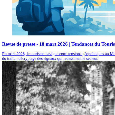
Revue de presse - 18 mars 2026 | Tendances du Touri
En mars 2026, le tourisme navigue entre tensions géopolitiques au Mo
du trafic : décryptage des signaux qui redessinent le secteur.