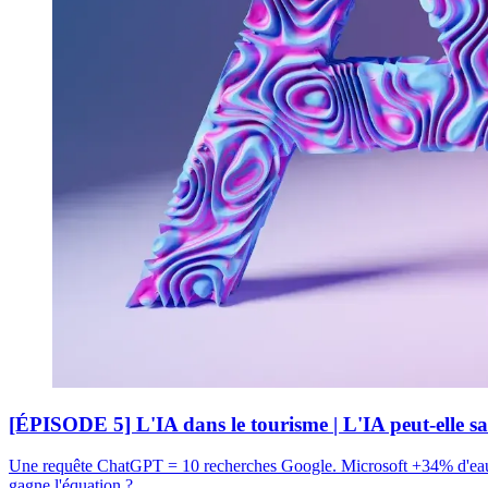
[ÉPISODE 5] L'IA dans le tourisme | L'IA peut-elle sa
Une requête ChatGPT = 10 recherches Google. Microsoft +34% d'eau en 
gagne l'équation ?