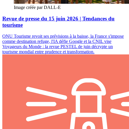
Image créée par DALL-E
Revue de presse du 15 juin 2026 | Tendances du
tourisme
ONU Tourisme revoit ses prévisions à la baisse, la France s'impose
comme destination refuge, l'IA défie Google et la CNIL vise
Voyageurs du Monde : la revue PESTEL de juin décrypte un
tourisme mondial entre prudence et transformation.