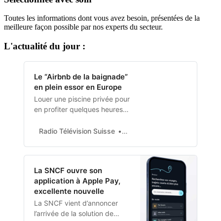
Toutes les informations dont vous avez besoin, présentées de la
meilleure façon possible par nos experts du secteur.
L'actualité du jour :
Le “Airbnb de la baignade”
en plein essor en Europe
Louer une piscine privée pour
en profiter quelques heures
entre amis ou en famille: voilà
un type de location en plein
Radio Télévision Suisse
Radio Télévision Suisse
essor en Europe. Avec cet
“Airbnb de la baignade”, les
propriétaires trouvent un
La SNCF ouvre son
moyen de participer aux frais
application à Apple Pay,
d’entretien de leurs biens et
excellente nouvelle
les locataires louent la
tranquillité et…
La SNCF vient d’annoncer
l’arrivée de la solution de