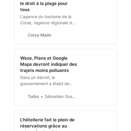
le droit à la plage pour
tous
L’agence du tourisme de la
Corse, l’agence régionale de
Santé et des communautés
de communes s’engagent
Corse Matin
avec l’association Cap Corse
Handicap pour rendre les
plages insulaires plus
Waze, Plans et Google
inclusives. En Corse,
Maps devront indiquer des
plusieurs milliers de
trajets moins polluants
personnes vivent à mobili...
Dans un décret, le
gouvernement a établi de
nouvelles règles pour les
applications
Turbo
Sébastien Gosset
cartographiques. La mobilité
douce est à privilégier, la
L’hôtellerie fait le plein de
réservations grâce au