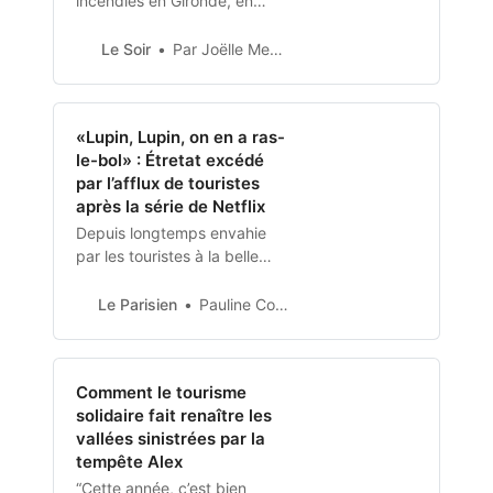
incendies en Gironde, en
Bretagne, en Dordogne, en
Isère, avec des milliers
Le Soir
Par Joëlle Meskens
d’hectares de forêts détruits
et des campings brûlés. Et
maintenant cette chaleur et
«Lupin, Lupin, on en a ras-
cette sécheresse qui
le-bol» : Étretat excédé
s’éternisent… L’Hexagone
par l’afflux de touristes
avait rarement connu ça. Il
après la série de Netflix
faut remonter loin dans les
statistiques…
Depuis longtemps envahie
par les touristes à la belle
saison, la cité normande a vu
encore augmenter sa
Le Parisien
Pauline Conradsson
fréquentation depuis deux
ans et la
Comment le tourisme
solidaire fait renaître les
vallées sinistrées par la
tempête Alex
“Cette année, c’est bien