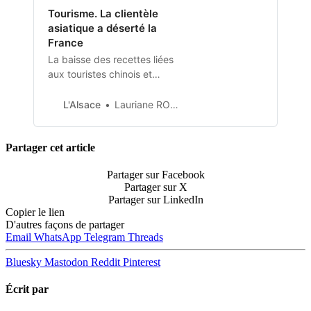
mesure.
Tourisme. La clientèle
asiatique a déserté la
France
La baisse des recettes liées
aux touristes chinois et
japonais enregistrée par
Atout France entre 2019
L'Alsace
Lauriane ROGER-LI
et 2021 se chiffre à -80 %.
Qui sont ces touristes qui
manquent tant à l’économie
Partager cet article
française et comment leur
Partager sur Facebook
donner de nouveau l’envie de
Partager sur X
voyager en France ?
Partager sur LinkedIn
Copier le lien
D'autres façons de partager
Email
WhatsApp
Telegram
Threads
Bluesky
Mastodon
Reddit
Pinterest
Écrit par