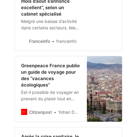
mois d’août s’annonce
excellent”, selon un
cabinet spécialisé
Malgré une baisse d’activité
dans certains secteurs, liée
aux incendies et à la
sécheresse, la saison
Franceinfo
franceinfo
touristique a globalement
démarré fort dans
l’Hexagone, selon Virginie
Greenpeace France publie
Gendrot, consultante pour le
un guide de voyage pour
cabinet pro-tourisme.
des “vacances
écologiques”
Est-il possible de voyager en
prenant du plaisir tout en
gardant une certaine
conscience écologique ?
Citizenpost
Yohan Demeure
Selon Greenpeace, la
réponse est oui.
Après la crise sanitaire, le