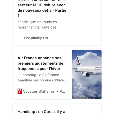
secteur MICE doit relever
de nouveaux défis - Partie
1
Tandis que les touristes
reprennent la route des
vacances après deux années
compliquées, le tourisme
Hospitality On
d’affaires semble se remettre
également sur les rails.
Certes la reprise se fait de
Air France annonce ses
manière plus discrète mais
premiers ajustements de
force est de constater que
fréquences pour l’hiver
l’activité MICE est belle et
La compagnie Air France
bien de retour. Toutefois la
peaufine ses horaires d’hiver
cri…
à l’intercontinental avec plus
de fréquences vers l’Océan
Voyages d'affaires
Par Luc Citrinot -
Indien et les Etats-Unis.
Handicap : en Corse, il y a