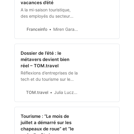
vacances d’été
A la mi-saison touristique,
des employés du secteur
touristique font le point sur
leurs difficultés pour se loger.
Franceinfo
Miren Garaicoechea
Dans ces zones en haute
tension immobilière, des
communes tentent de trouver
Dossier de l’été : le
des solutions.
métavers devient bien
réel – TOM.travel
Réflexions d’entreprises de la
tech et du tourisme sur le
potentiel de ce monde
numérique parallèle pour le
TOM.travel
Julia Luczak-Rougeaux
secteur du tourisme.
Tourisme : “Le mois de
juillet a démarré sur les
chapeaux de roue” et “le