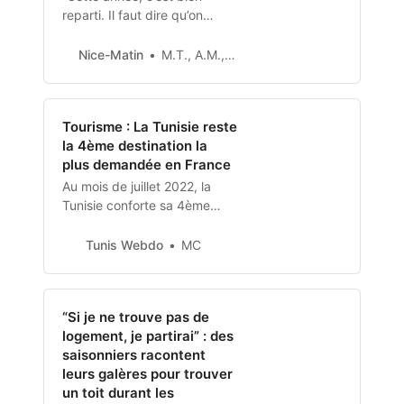
reparti. Il faut dire qu’on
revient de loin.” Dans les
vallées de la Vésubie et de la
Nice-Matin
M.T., A.M., F.B. et C.M.
Roya, les professionnels du
tourisme ont le sourire. Après
un été 2020 partiellement
Tourisme : La Tunisie reste
gâché par la pandémie, la
la 4ème destination la
tempête Alex a détruit,
plus demandée en France
l’automne suivant, tout ce qui
faisait la richesse é
Au mois de juillet 2022, la
Tunisie conforte sa 4ème
place en tant que destination
touristique la plus demandée
Tunis Webdo
MC
en France. Elle est toujours
devancée par l’Espagne, la
Grèce et la France
“Si je ne trouve pas de
Métropolitaine. Selon les
logement, je partirai” : des
chiffres du baromètre «
saisonniers racontent
Orchestra » du magazine
leurs galères pour trouver
français spécialisé « L’Echo
un toit durant les
Touristiqu…