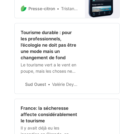
paiement Apple Pay au sein
de son application SNCF
Presse-citron
Tristan Carballeda
Connect.
Tourisme durable : pour
les professionnels,
l’écologie ne doit pas être
une mode mais un
changement de fond
Le tourisme vert a le vent en
poupe, mais les choses ne
doivent pas en rester là.
Anne-Lise Olivier,
Sud Ouest
Valérie Deymes - v.deymessudouest.fr
coordinatrice des Acteurs du
tourisme durable (ATD),
association de professionnels
France: la sécheresse
du tourisme, revient sur les
affecte considérablement
gestes à adopter pour être
le tourisme
un voyageur écoresponsable
Il y avait déjà eu les