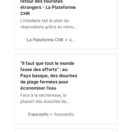
retour des touristes
étrangers - La Plateforme
CHR
L’hôtellerie fait le plein de
réservations grâce au retour
des touristes étrangers. Les
touristes étrangers sont de
La Plateforme CHR
admin
retour en France, et les
réservations explosent.
Véritable moteur de la
“Il faut que tout le monde
croissance française depuis
fasse des efforts” : au
quelques mois
Pays basque, des douches
de plage fermées pour
économiser l’eau
Face à la sécheresse, la
plupart des douches de
plage sont fermées sur les
plages de la côte basque.
Franceinfo
franceinfo
À Saint-Jean-de-Luz, les
touristes approuvent la